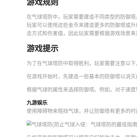
游戏规则
在气球塔防中，玩家需要建造不同类型的防御塔
玩家可以使用这些金币来建造更多的防御塔或升
击方式和伤害值，因此玩家需要根据游戏场景来
游戏提示
为了在气球塔防中取得胜利，玩家需要注意以下
在游戏开始时，先建造一些基本的防御塔以消灭
根据气球的属性来选择防御塔。例如，对于速度
九游娱乐
使用障碍物来阻挡气球，并让防御塔有更多的时