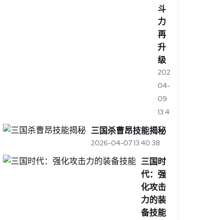
斗
力
再
升
级
2026-
04-
09
13:41:45
三国杀曹昂技能揭秘
2026-04-07 13:40:38
三国时
代：强
化攻击
力的装
备技能