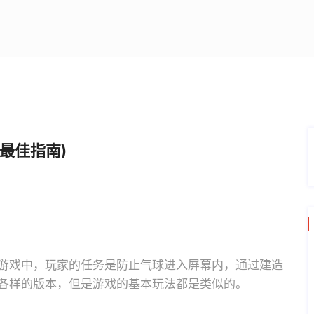
最佳指南)
游戏中，玩家的任务是防止气球进入屏幕内，通过建造
各样的版本，但是游戏的基本玩法都是类似的。