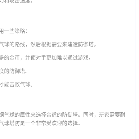
力和攻击速度。
用一些策略：
气球的路线，然后根据需要来建造防御塔。
多的金币，并使对手更加难以通过游戏。
度的防御塔。
才能击败气球。
据气球的属性来选择合适的防御塔。同时，玩家需要耐
气球塔防是一个非常受欢迎的选择。