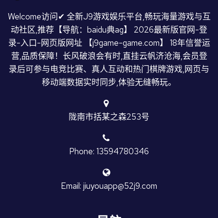
Welcome访问✔ 全新J9游戏娱乐平台,畅玩海量游戏与互
动社区,推荐【导航：baidu典ag】 2026最新版官网-登
录-入口-网页版网址 【j9game-game.com】 18年信誉运
营,品质保障！长风破浪会有时,直挂云帆济沧海,会员登
录后可参与电竞比赛、真人互动和热门棋牌游戏,网页与
移动端数据实时同步,体验无缝畅玩。
陇南市括某之森253号
Phone: 13594780346
Email: jiuyouapp@52j9.com