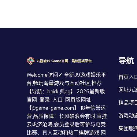
导航
Welcome访问✔ 全新J9游戏娱乐平
首页入
台,畅玩海量游戏与互动社区,推荐
网址九
【导航：baidu典ag】 2026最新版
官网-登录-入口-网页版网址
精品项
【j9game-game.com】 18年信誉运
游戏动
营,品质保障！长风破浪会有时,直挂
云帆济沧海,会员登录后可参与电竞
集团服
比赛、真人互动和热门棋牌游戏,网