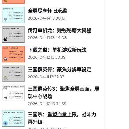
全屏尽享怀旧乐趣
2026-04-14 13:30:19
传奇单机龙：赚钱秘籍大揭秘
2026-04-13 13:44:08
下载之道：单机游戏新玩法
2026-04-12 13:33:39
三国群英传：聚焦分辨率设定
2026-04-11 13:32:37
三国群英传3：聚焦全屏画面，展
现中心战场
2026-04-10 13:34:39
三国杀：重塑血量上限，战斗力
再升级